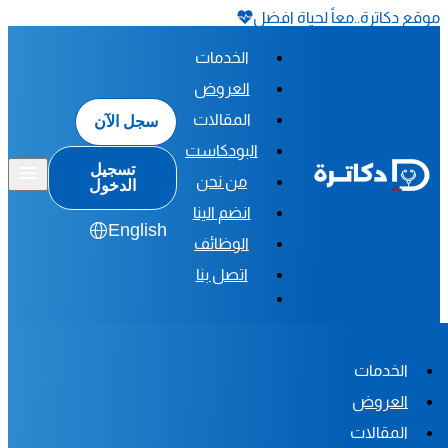
موقع دكاترة..معاً لحياة افضل
الخدمات
العروض
المقالات
سجل الآن
البودكاست
تسجيل
من نحن
الدخول
انضم الينا
English
الوظائف
اتصل بنا
الخدمات
العروض
المقالات